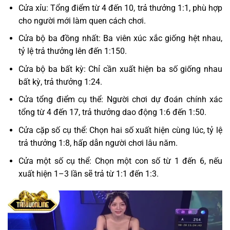
Cửa xỉu: Tổng điểm từ 4 đến 10, trả thưởng 1:1, phù hợp
cho người mới làm quen cách chơi.
Cửa bộ ba đồng nhất: Ba viên xúc xắc giống hệt nhau,
tỷ lệ trả thưởng lên đến 1:150.
Cửa bộ ba bất kỳ: Chỉ cần xuất hiện ba số giống nhau
bất kỳ, trả thưởng 1:24.
Cửa tổng điểm cụ thể: Người chơi dự đoán chính xác
tổng từ 4 đến 17, trả thưởng dao động 1:6 đến 1:50.
Cửa cặp số cụ thể: Chọn hai số xuất hiện cùng lúc, tỷ lệ
trả thưởng 1:8, hấp dẫn người chơi lâu năm.
Cửa một số cụ thể: Chọn một con số từ 1 đến 6, nếu
xuất hiện 1–3 lần sẽ trả từ 1:1 đến 1:3.