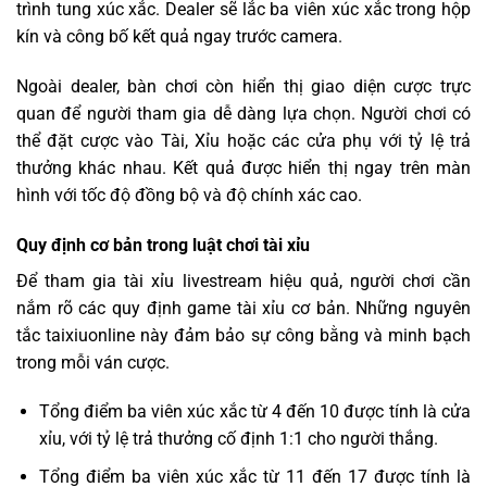
trình tung xúc xắc. Dealer sẽ lắc ba viên xúc xắc trong hộp
kín và công bố kết quả ngay trước camera.
Ngoài dealer, bàn chơi còn hiển thị giao diện cược trực
quan để người tham gia dễ dàng lựa chọn. Người chơi có
thể đặt cược vào Tài, Xỉu hoặc các cửa phụ với tỷ lệ trả
thưởng khác nhau. Kết quả được hiển thị ngay trên màn
hình với tốc độ đồng bộ và độ chính xác cao.
Quy định cơ bản trong luật chơi tài xỉu
Để tham gia tài xỉu livestream hiệu quả, người chơi cần
nắm rõ các quy định game tài xỉu cơ bản. Những nguyên
tắc taixiuonline này đảm bảo sự công bằng và minh bạch
trong mỗi ván cược.
Tổng điểm ba viên xúc xắc từ 4 đến 10 được tính là cửa
xỉu, với tỷ lệ trả thưởng cố định 1:1 cho người thắng.
Tổng điểm ba viên xúc xắc từ 11 đến 17 được tính là