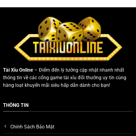
Đá
Tỷ
–
Lệ
Chiến
Thắng
Lược
2025
Cho
Người
Mới
Bắt
Đầu
Tài Xỉu Online
– Điểm đến lý tưởng cập nhật nhanh nhất
thông tin về các cổng game tài xỉu đổi thưởng uy tín cùng
hàng loạt khuyến mãi siêu hấp dẫn dành cho bạn!
THÔNG TIN
Chính Sách Bảo Mật