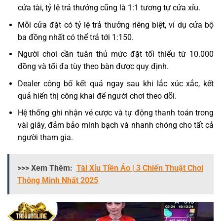
cửa tài, tỷ lệ trả thưởng cũng là 1:1 tương tự cửa xỉu.
Mỗi cửa đặt có tỷ lệ trả thưởng riêng biệt, ví dụ cửa bộ
ba đồng nhất có thể trả tới 1:150.
Người chơi cần tuân thủ mức đặt tối thiểu từ 10.000
đồng và tối đa tùy theo bàn được quy định.
Dealer công bố kết quả ngay sau khi lắc xúc xắc, kết
quả hiển thị công khai để người chơi theo dõi.
Hệ thống ghi nhận vé cược và tự động thanh toán trong
vài giây, đảm bảo minh bạch và nhanh chóng cho tất cả
người tham gia.
>>> Xem Thêm:
Tài Xỉu Tiền Ảo | 3 Chiến Thuật Chơi
Thông Minh Nhất 2025