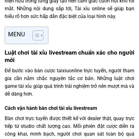
hiện hữu trong từng giây tạo nên cảm giác cuốn hút khó rời
mắt. Những nội dung sắp tới, Tài xỉu online sẽ giúp bạn
hiểu rõ hơn sức hấp dẫn đặc biệt của loại hình này.
MENU
Luật chơi tài xỉu livestream chuẩn xác cho người
mới
Để bước vào bàn cược taixiuonline trực tuyến, người tham
gia cần nắm chắc nguyên tắc cơ bản. Những luật chơi
game tài xỉu giúp quá trình trải nghiệm trở nên mượt mà và
dễ dàng hơn.
Cách vận hành bàn chơi tài xỉu livestream
Bàn chơi trực tuyến được thiết kế với dealer thật, quay trực
tiếp từ studio chất lượng cao. Mỗi phiên đặt cược diễn ra
công khai, minh bạch, người chơi quan sát toàn bộ quá