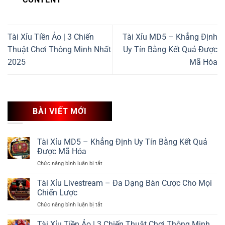
Tài Xỉu Tiền Ảo | 3 Chiến
Tài Xỉu MD5 – Khẳng Định
Thuật Chơi Thông Minh Nhất
Uy Tín Bằng Kết Quả Được
2025
Mã Hóa
BÀI VIẾT MỚI
Tài Xỉu MD5 – Khẳng Định Uy Tín Bằng Kết Quả
Được Mã Hóa
Chức năng bình luận bị tắt
ở
Tài
Xỉu
Tài Xỉu Livestream – Đa Dạng Bàn Cược Cho Mọi
MD5
Chiến Lược
–
Chức năng bình luận bị tắt
ở
Khẳng
Tài
Định
Xỉu
Tài Xỉu Tiền Ảo | 3 Chiến Thuật Chơi Thông Minh
Uy