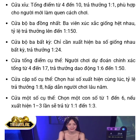
Cửa xỉu: Tổng điểm từ 4 đến 10, trả thưởng 1:1, phù hợp
cho người mới làm quen cách chơi.
Cửa bộ ba đồng nhất: Ba viên xúc xắc giống hệt nhau,
tỷ lệ trả thưởng lên đến 1:150.
Cửa bộ ba bất kỳ: Chỉ cần xuất hiện ba số giống nhau
bất kỳ, trả thưởng 1:24.
Cửa tổng điểm cụ thể: Người chơi dự đoán chính xác
tổng từ 4 đến 17, trả thưởng dao động 1:6 đến 1:50.
Cửa cặp số cụ thể: Chọn hai số xuất hiện cùng lúc, tỷ lệ
trả thưởng 1:8, hấp dẫn người chơi lâu năm.
Cửa một số cụ thể: Chọn một con số từ 1 đến 6, nếu
xuất hiện 1–3 lần sẽ trả từ 1:1 đến 1:3.