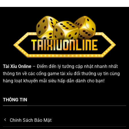
Đá
Tỷ
–
Lệ
Chiến
Thắng
Lược
2025
Cho
Người
Mới
Bắt
Đầu
Tài Xỉu Online
– Điểm đến lý tưởng cập nhật nhanh nhất
thông tin về các cổng game tài xỉu đổi thưởng uy tín cùng
hàng loạt khuyến mãi siêu hấp dẫn dành cho bạn!
THÔNG TIN
Chính Sách Bảo Mật