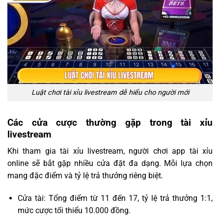
Luật chơi tài xỉu livestream dễ hiểu cho người mới
Các cửa cược thường gặp trong tài xỉu
livestream
Khi tham gia tài xỉu livestream, người chơi app tài xỉu
online sẽ bắt gặp nhiều cửa đặt đa dạng. Mỗi lựa chọn
mang đặc điểm và tỷ lệ trả thưởng riêng biệt.
Cửa tài: Tổng điểm từ 11 đến 17, tỷ lệ trả thưởng 1:1,
mức cược tối thiểu 10.000 đồng.