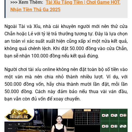
>>> Xem Thêm:
Tài Xỉu Tặng Tiền | Chơi Game HOT,
Nhận Tiền Thả Ga 2025
Ngoài Tài và Xỉu, nhà cái khuyên người mới nên thử cửa
Chẵn hoặc Lẻ với tỷ lệ trả thưởng tương tự. Đây là lựa chọn
an toàn vì xác suất xuất hiện cũng xấp xỉ một nửa kết quả,
không quá chênh lệch. Khi đặt 50.000 đồng vào cửa Chẵn,
bạn sẽ nhận 100.000 đồng nếu kết quả đúng.
Người chơi tài xỉu online không nên đặt toàn bộ số tiền vào
một ván mà nên chia nhỏ thành nhiều lượt. Ví dụ, với
500.000 đồng vốn, hãy chia thành mười lần đặt, mỗi lần
50.000 đồng. Cách này đảm bảo nếu thua vài ván đầu,
bạn vẫn còn đủ vốn để xoay chuyển.