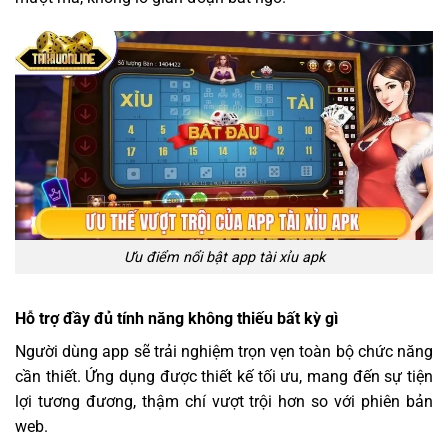
Ưu điểm nổi bật app tài xỉu apk
Hỗ trợ đầy đủ tính năng không thiếu bất kỳ gì
Người dùng app sẽ trải nghiệm trọn vẹn toàn bộ chức năng
cần thiết. Ứng dụng được thiết kế tối ưu, mang đến sự tiện
lợi tương đương, thậm chí vượt trội hơn so với phiên bản
web.