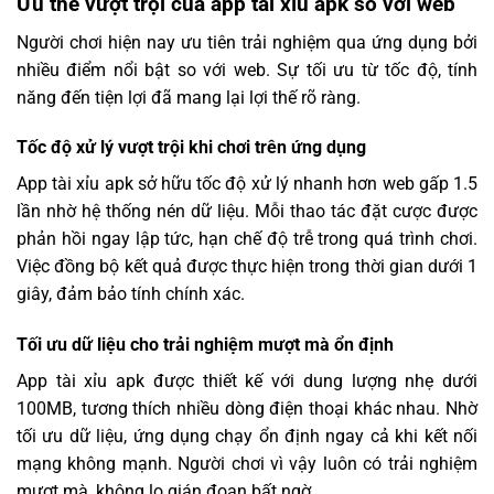
Ưu thế vượt trội của app tài xỉu apk so với web
Người chơi hiện nay ưu tiên trải nghiệm qua ứng dụng bởi
nhiều điểm nổi bật so với web. Sự tối ưu từ tốc độ, tính
năng đến tiện lợi đã mang lại lợi thế rõ ràng.
Tốc độ xử lý vượt trội khi chơi trên ứng dụng
App tài xỉu apk sở hữu tốc độ xử lý nhanh hơn web gấp 1.5
lần nhờ hệ thống nén dữ liệu. Mỗi thao tác đặt cược được
phản hồi ngay lập tức, hạn chế độ trễ trong quá trình chơi.
Việc đồng bộ kết quả được thực hiện trong thời gian dưới 1
giây, đảm bảo tính chính xác.
Tối ưu dữ liệu cho trải nghiệm mượt mà ổn định
App tài xỉu apk được thiết kế với dung lượng nhẹ dưới
100MB, tương thích nhiều dòng điện thoại khác nhau. Nhờ
tối ưu dữ liệu, ứng dụng chạy ổn định ngay cả khi kết nối
mạng không mạnh. Người chơi vì vậy luôn có trải nghiệm
mượt mà, không lo gián đoạn bất ngờ.