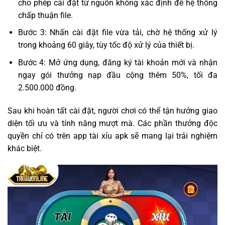
cho phép cài đặt từ nguồn không xác định để hệ thống
chấp thuận file.
Bước 3: Nhấn cài đặt file vừa tải, chờ hệ thống xử lý
trong khoảng 60 giây, tùy tốc độ xử lý của thiết bị.
Bước 4: Mở ứng dụng, đăng ký tài khoản mới và nhận
ngay gói thưởng nạp đầu cộng thêm 50%, tối đa
2.500.000 đồng.
Sau khi hoàn tất cài đặt, người chơi có thể tận hưởng giao
diện tối ưu và tính năng mượt mà. Các phần thưởng độc
quyền chỉ có trên app tài xỉu apk sẽ mang lại trải nghiệm
khác biệt.