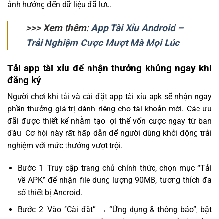
ảnh hưởng đến dữ liệu đã lưu.
>>> Xem thêm:
App Tài Xỉu Android –
Trải Nghiệm Cược Mượt Mà Mọi Lúc
Tải app tài xỉu để nhận thưởng khủng ngay khi
đăng ký
Người chơi khi tải và cài đặt app tài xỉu apk sẽ nhận ngay
phần thưởng giá trị dành riêng cho tài khoản mới. Các ưu
đãi được thiết kế nhằm tạo lợi thế vốn cược ngay từ ban
đầu. Cơ hội này rất hấp dẫn để người dùng khởi động trải
nghiệm với mức thưởng vượt trội.
Bước 1: Truy cập trang chủ chính thức, chọn mục “Tải
về APK” để nhận file dung lượng 90MB, tương thích đa
số thiết bị Android.
Bước 2: Vào “Cài đặt” → “Ứng dụng & thông báo”, bật