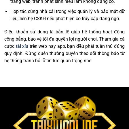
trang web, tránh phát sinh hiểu lầm không đáng có.
Hợp tác cùng nhà cái trong việc quản lý và bảo mật dữ
liệu, liên hệ CSKH nếu phát hiện có truy cập đáng ngờ.
Điều khoản sử dụng là bản lề giúp hệ thống hoạt động
công bằng, bảo vệ tối đa quyền lợi người chơi. Tham gia cá
cược
tài xỉu
trên web hay app, bạn đều phải tuân thủ đúng
quy định. Đừng quên thường xuyên theo dõi thông báo từ
hệ thống tránh bỏ lỡ tin tức quan trọng nhé.