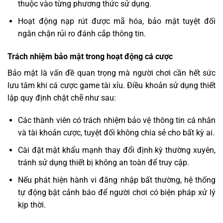
thuộc vào từng phương thức sử dụng.
Hoạt động nạp rút được mã hóa, bảo mật tuyệt đối
ngăn chặn rủi ro đánh cắp thông tin.
Trách nhiệm bảo mật trong hoạt động cá cược
Bảo mật là vấn đề quan trọng mà người chơi cần hết sức
lưu tâm khi cá cược game tài xỉu. Điều khoản sử dụng thiết
lập quy định chặt chẽ như sau:
Các thành viên có trách nhiệm bảo vệ thông tin cá nhân
và tài khoản cược, tuyệt đối không chia sẻ cho bất kỳ ai.
Cài đặt mật khẩu mạnh thay đổi định kỳ thường xuyên,
tránh sử dụng thiết bị không an toàn để truy cập.
Nếu phát hiện hành vi đăng nhập bất thường, hệ thống
tự động bật cảnh báo để người chơi có biện pháp xử lý
kịp thời.