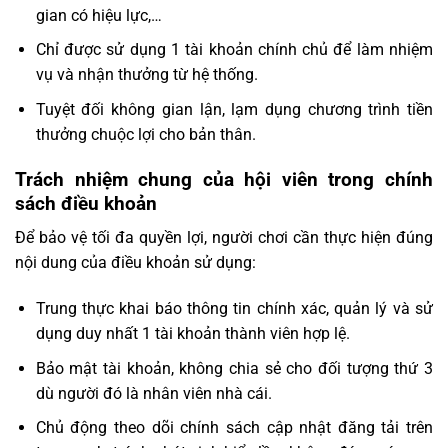
gian có hiệu lực,…
Chỉ được sử dụng 1 tài khoản chính chủ để làm nhiệm
vụ và nhận thưởng từ hệ thống.
Tuyệt đối không gian lận, lạm dụng chương trình tiền
thưởng chuộc lợi cho bản thân.
Trách nhiệm chung của hội viên trong chính
sách điều khoản
Để bảo vệ tối đa quyền lợi, người chơi cần thực hiện đúng
nội dung của điều khoản sử dụng:
Trung thực khai báo thông tin chính xác, quản lý và sử
dụng duy nhất 1 tài khoản thành viên hợp lệ.
Bảo mật tài khoản, không chia sẻ cho đối tượng thứ 3
dù người đó là nhân viên nhà cái.
Chủ động theo dõi chính sách cập nhật đăng tải trên