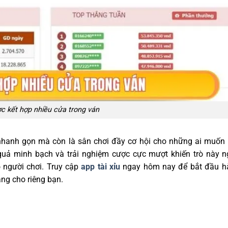
c kết hợp nhiều cửa trong ván
í nhanh gọn mà còn là sân chơi đầy cơ hội cho những ai muốn
t quả minh bạch và trải nghiệm cược cực mượt khiến trò này 
 người chơi. Truy cập
app tài xỉu
ngay hôm nay để bắt đầu h
áng cho riêng bạn.