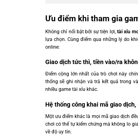
Ưu điểm khi tham gia ga
Không chỉ nổi bật bởi sự tiện lợi,
tài xỉu 
lựa chọn. Cùng điểm qua những lý do khiế
online:
Giao dịch tức thì, tiền vào/ra khô
Điểm cộng lớn nhất của trò chơi này chín
thống sẽ ghi nhận và trả kết quả trong v
nhiều game tài xỉu khác.
Hệ thống công khai mã giao dịch,
Một ưu điểm khác là mọi mã giao dịch đều
chơi có thể tự kiểm chứng mà không lo gia
về độ uy tín.