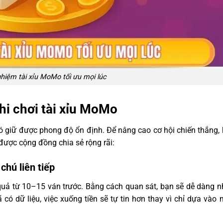
ghiệm tài xỉu MoMo tối ưu mọi lúc
hi chơi tài xỉu MoMo
hó giữ được phong độ ổn định. Để nâng cao cơ hội chiến thắng,
ược cộng đồng chia sẻ rộng rãi:
chú liên tiếp
 quả từ 10–15 ván trước. Bằng cách quan sát, bạn sẽ dễ dàng 
đã có dữ liệu, việc xuống tiền sẽ tự tin hơn thay vì chỉ dựa vào