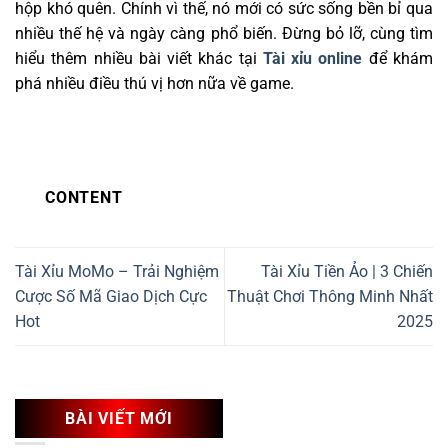
hộp khó quên. Chính vì thế, nó mới có sức sống bền bỉ qua
nhiều thế hệ và ngày càng phổ biến. Đừng bỏ lỡ, cùng tìm
hiểu thêm nhiều bài viết khác tại
Tài xỉu online
để khám
phá nhiều điều thú vị hơn nữa về game.
CONTENT
Tài Xỉu MoMo – Trải Nghiệm
Tài Xỉu Tiền Ảo | 3 Chiến
Cược Số Mã Giao Dịch Cực
Thuật Chơi Thông Minh Nhất
Hot
2025
BÀI VIẾT MỚI