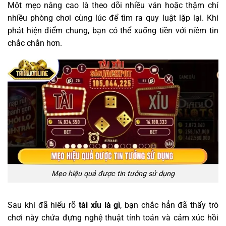
Một mẹo nâng cao là theo dõi nhiều ván hoặc thậm chí
nhiều phòng chơi cùng lúc để tìm ra quy luật lặp lại. Khi
phát hiện điểm chung, bạn có thể xuống tiền với niềm tin
chắc chắn hơn.
Mẹo hiệu quả được tin tưởng sử dụng
Sau khi đã hiểu rõ
tài xỉu là gì
, bạn chắc hẳn đã thấy trò
chơi này chứa đựng nghệ thuật tính toán và cảm xúc hồi