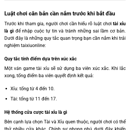
Luật chơi căn bản cần nắm trước khi bắt đầu
Trước khi tham gia, người chơi cần hiểu rõ luật chơi
tài xỉu
là gì
để nhập cuộc tự tin và tránh những sai lầm cơ bản.
Dưới đây là những quy tắc quan trọng bạn cần nắm khi trải
nghiệm taixiuonline:
Quy tắc tính điểm dựa trên xúc xắc
Một ván game tài xỉu sẽ sử dụng ba viên xúc xắc. Khi lắc
xong, tổng điểm ba viên quyết định kết quả:
Xỉu: tổng từ 4 đến 10.
Tài: tổng từ 11 đến 17.
Hệ thống cửa cược tài xỉu là gì
Bên cạnh lựa chọn Tài và Xỉu quen thuộc, người chơi có thể
thử nhiều cửa khác. Chính sự phong phú dưới đây khiến