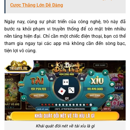
Cược Thắng Lớn Dễ Dàng
Ngày nay, cùng sự phát triển của công nghệ, trò này đã
bước ra khỏi phạm vi truyền thống để có mặt trên nhiều
nền tảng hiện đại. Chỉ cần một chiếc điện thoại, bạn có thể
tham gia ngay tại các app mà không cần đến sòng bạc,
tiện lợi vô cùng.
Khái quát đôi nét về tài xỉu là gì