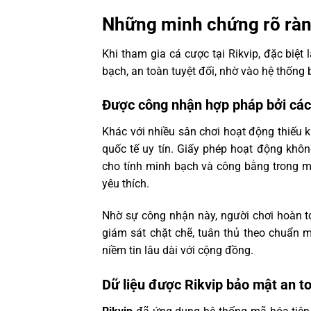
Những minh chứng rõ ràng
Khi tham gia cá cược tại Rikvip, đặc biệt
bạch, an toàn tuyệt đối, nhờ vào hệ thống 
Được công nhận hợp pháp bởi các 
Khác với nhiều sân chơi hoạt động thiếu 
quốc tế uy tín. Giấy phép hoạt động khôn
cho tính minh bạch và công bằng trong mọ
yêu thích.
Nhờ sự công nhận này, người chơi hoàn t
giám sát chặt chẽ, tuân thủ theo chuẩn 
niềm tin lâu dài với cộng đồng.
Dữ liệu được Rikvip bảo mật an t