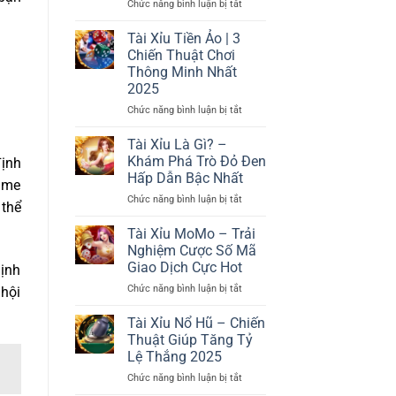
Chức năng bình luận bị tắt
ở
Định
Tài
Uy
Xỉu
Tín
Tài Xỉu Tiền Ảo | 3
Livestream
Bằng
Chiến Thuật Chơi
–
Kết
Thông Minh Nhất
Đa
Quả
2025
Dạng
Được
Bàn
Chức năng bình luận bị tắt
Mã
ở
Cược
Hóa
Tài
Cho
Xỉu
Tài Xỉu Là Gì? –
Mọi
Tiền
Khám Phá Trò Đỏ Đen
ịnh
Chiến
Ảo
Hấp Dẫn Bậc Nhất
game
Lược
|
Chức năng bình luận bị tắt
ở
3
 thể
Tài
Chiến
Xỉu
Thuật
Tài Xỉu MoMo – Trải
Là
Chơi
Nghiệm Cược Số Mã
Gì?
Thông
Giao Dịch Cực Hot
Định
–
Minh
Chức năng bình luận bị tắt
ở
 hội
Khám
Nhất
Tài
Phá
2025
Xỉu
Trò
Tài Xỉu Nổ Hũ – Chiến
MoMo
Đỏ
Thuật Giúp Tăng Tỷ
–
Đen
Lệ Thắng 2025
Trải
Hấp
Chức năng bình luận bị tắt
ở
Nghiệm
Dẫn
Tài
Cược
Bậc