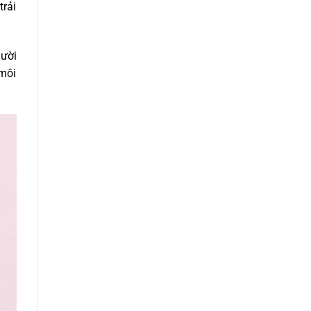
trải
gười
 môi