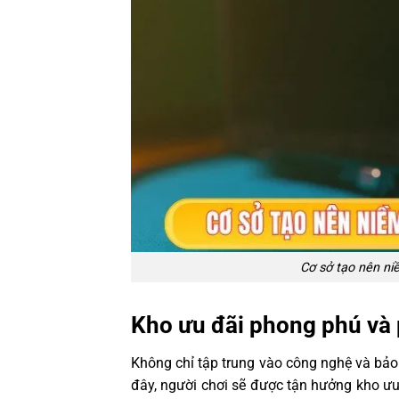
Cơ sở tạo nên ni
Kho ưu đãi phong phú và p
Không chỉ tập trung vào công nghệ và bảo
đây, người chơi sẽ được tận hưởng kho ưu