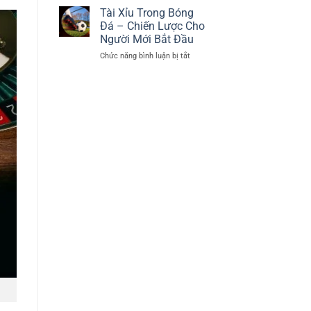
Xỉu
Số
Tài Xỉu Trong Bóng
Nhất
Nổ
Mã
Đá – Chiến Lược Cho
Hũ
Giao
Người Mới Bắt Đầu
–
Dịch
Chức năng bình luận bị tắt
ở
Chiến
Cực
Tài
Thuật
Hot
Xỉu
Giúp
Trong
Tăng
Bóng
Tỷ
Đá
Lệ
–
Thắng
Chiến
2025
Lược
Cho
Người
Mới
Bắt
Đầu