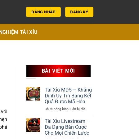
ĐĂNG NHẬP
ĐĂNG KÝ
NGHIỆM TÀI XỈU
BÀI VIẾT MỚI
Tài Xỉu MD5 – Khẳng
Định Uy Tín Bằng Kết
Quả Được Mã Hóa
Chức năng bình luận bị tắt
ở
 với
Tài
 hẹn
Xỉu
Tài Xỉu Livestream –
MD5
 phá
Đa Dạng Bàn Cược
–
Cho Mọi Chiến Lược
Khẳng