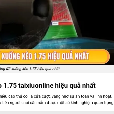
àng để xuống kèo 1.75 hiệu quả nhất
 1.75 taixiuonline hiệu quả nhất
nhiều cao thủ coi là cửa cược vàng nhờ sự an toàn và linh hoạt.
ra tiền người chơi cần nắm được một số kinh nghiệm quan trọng