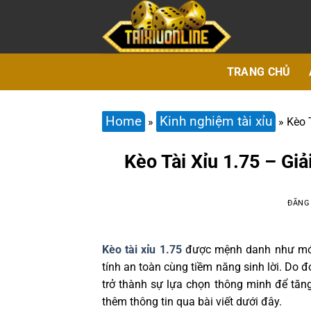
Bỏ
qua
nội
dung
TRANG CHỦ
Home
Kinh nghiệm tài xỉu
»
»
Kèo 
Kèo Tài Xỉu 1.75 – Gi
ĐĂNG
Kèo tài xỉu 1.75
được mệnh danh như món 
tính an toàn cùng tiềm năng sinh lời. Do đ
trở thành sự lựa chọn thông minh để tăng
thêm thông tin qua bài viết dưới đây.