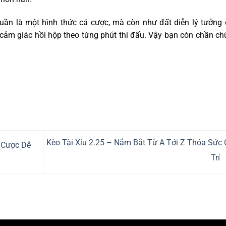
uần là một hình thức cá cược, mà còn như đất diễn lý tưởng
à cảm giác hồi hộp theo từng phút thi đấu. Vậy bạn còn chần ch
Kèo Tài Xỉu 2.25 – Nắm Bắt Từ A Tới Z Thỏa Sức 
, Cược Dễ
Trí