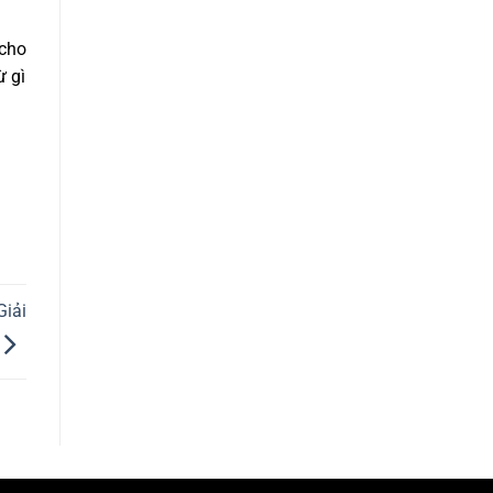
 cho
ừ gì
Giải