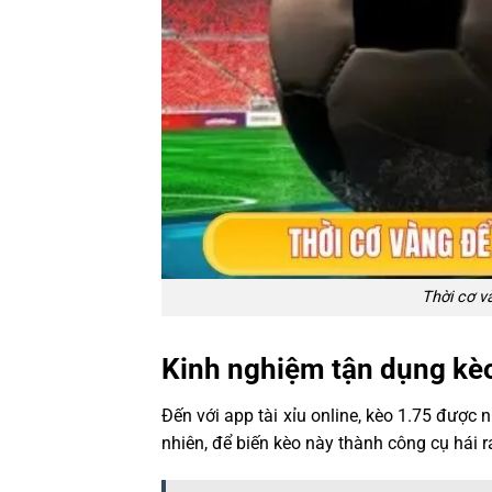
Thời cơ v
Kinh nghiệm tận dụng kèo
Đến với app tài xỉu online, kèo 1.75 được 
nhiên, để biến kèo này thành công cụ hái 