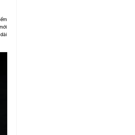
hiểm
 mới
 dài