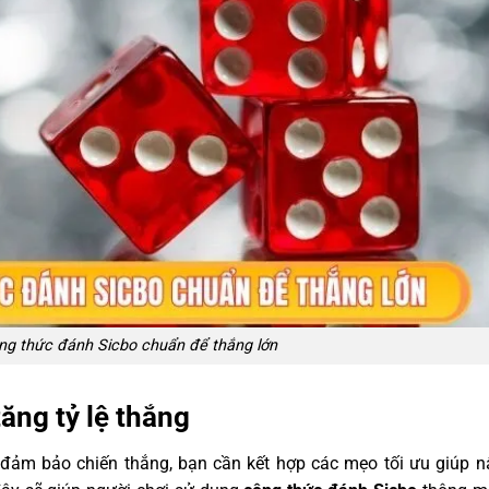
ng thức đánh Sicbo chuẩn để thắng lớn
ăng tỷ lệ thắng
 đảm bảo chiến thắng, bạn cần kết hợp các mẹo tối ưu giúp 