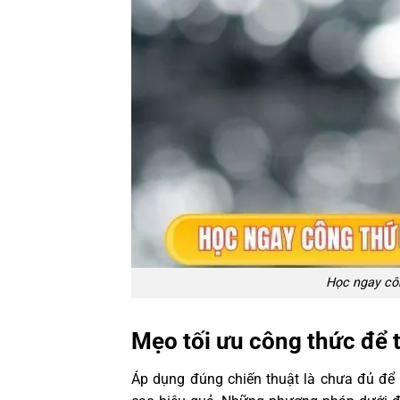
Học ngay cô
Mẹo tối ưu công thức để t
Áp dụng đúng chiến thuật là chưa đủ để