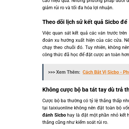
cao hiệu quả. Những phương pháp dưới đ
giảm rủi ro và tối đa hóa lợi nhuận.
Theo dõi lịch sử kết quả Sicbo để
Việc quan sát kết quả các ván trước trên
đoán xu hướng xuất hiện của các cửa. Nếu
chạy theo chuỗi đó. Tuy nhiên, không n
công thức đã học để đặt cược an toàn hơn,
>>> Xem Thêm:
Cách Bắt Vị Sicbo - 
Không cược bộ ba tát tay dù trả 
Cược bộ ba thường có tỷ lệ thắng thấp như
tại taixiuonline không nên đặt toàn bộ v
đánh Sicbo
hay là đặt một phần nhỏ kết h
thắng cũng như kiểm soát rủi ro.