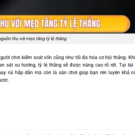
nguồn thu với mẹo tăng tỷ lệ thắng
gười chơi kiểm soát vốn cũng như tối đa hóa cơ hội thắng. Kh
an sát xu hướng, tỷ lệ thắng sẽ được nâng cao rõ rệt. Tại
tài
ay rủi hấp dẫn mà còn là sân chơi giúp bạn rèn luyện khả 
cược.