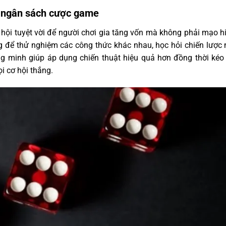
g ngân sách cược game
ơ hội tuyệt vời để người chơi gia tăng vốn mà không phải mạo 
g để thử nghiệm các công thức khác nhau, học hỏi chiến lược
ng minh giúp áp dụng chiến thuật hiệu quả hơn đồng thời kéo
i cơ hội thắng.