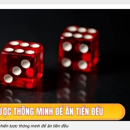
hiến lược thông minh để ăn tiền đều