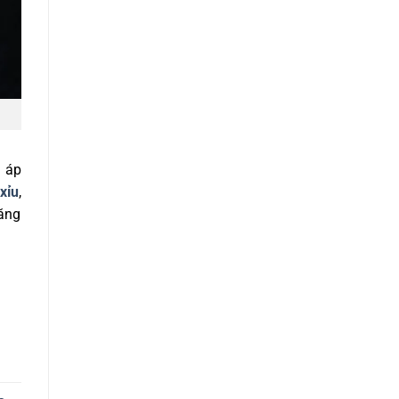
i áp
 xỉu
,
năng