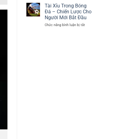
Xỉu
Số
Tài Xỉu Trong Bóng
Nhất
Nổ
Mã
Đá – Chiến Lược Cho
Hũ
Giao
Người Mới Bắt Đầu
–
Dịch
Chức năng bình luận bị tắt
ở
Chiến
Cực
Tài
Thuật
Hot
Xỉu
Giúp
Trong
Tăng
Bóng
Tỷ
Đá
Lệ
–
Thắng
Chiến
2025
Lược
Cho
Người
Mới
Bắt
Đầu