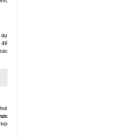
nh,
ể dự
t để
 các
chơi
hức
 hội