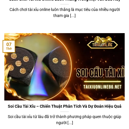
Cách chơi tài xỉu online luôn thắng là mục tiêu của nhiều người
tham gia [...]
07
Th9
Soi Cầu Tài Xỉu – Chiến Thuật Phân Tích Và Dự Đoán Hiệu Quả
Soi cầu tài xỉu từ lâu đã trở thành phương pháp quen thuộc giúp
người [...]