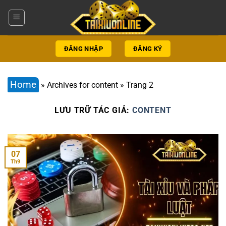
Bỏ
qua
nội
dung
ĐĂNG NHẬP
ĐĂNG KÝ
Home
»
Archives for content
»
Trang 2
LƯU TRỮ TÁC GIẢ:
CONTENT
07
Th9