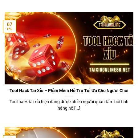
07
Th9
Tool Hack Tài Xỉu – Phần Mềm Hỗ Trợ Tối Ưu Cho Người Chơi
Tool hack tài xỉu hiện đang được nhiều người quan tâm bởi tính
năng hỗ [...]