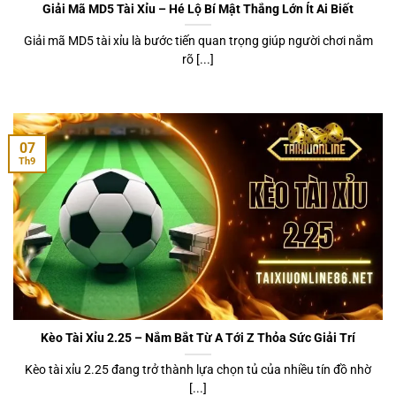
Giải Mã MD5 Tài Xỉu – Hé Lộ Bí Mật Thắng Lớn Ít Ai Biết
Giải mã MD5 tài xỉu là bước tiến quan trọng giúp người chơi nắm
rõ [...]
07
Th9
Kèo Tài Xỉu 2.25 – Nắm Bắt Từ A Tới Z Thỏa Sức Giải Trí
Kèo tài xỉu 2.25 đang trở thành lựa chọn tủ của nhiều tín đồ nhờ
[...]