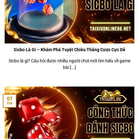
Sicbo Là Gì – Khám Phá Tuyệt Chiêu Thắng Cược Cực Dễ
Sicbo là gì? Câu hỏi được nhiều người chơi mới tìm hiểu về game
bài [...]
07
Th9