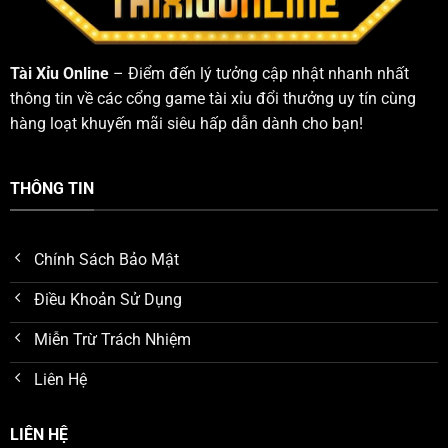
Tài Xỉu Online
– Điểm đến lý tưởng cập nhật nhanh nhất
thông tin về các cổng game tài xỉu đổi thưởng uy tín cùng
hàng loạt khuyến mãi siêu hấp dẫn dành cho bạn!
THÔNG TIN
Chính Sách Bảo Mật
Điều Khoản Sử Dụng
Miễn Trừ Trách Nhiệm
Liên Hệ
LIÊN HỆ