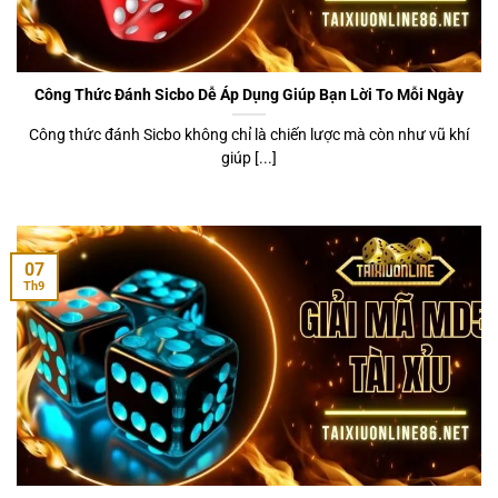
Công Thức Đánh Sicbo Dễ Áp Dụng Giúp Bạn Lời To Mỗi Ngày
Công thức đánh Sicbo không chỉ là chiến lược mà còn như vũ khí
giúp [...]
07
Th9