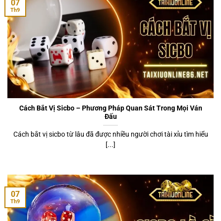
07
Th9
Cách Bắt Vị Sicbo – Phương Pháp Quan Sát Trong Mọi Ván
Đấu
Cách bắt vị sicbo từ lâu đã được nhiều người chơi tài xỉu tìm hiểu
[...]
07
Th9